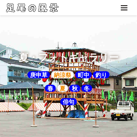
夏・フォトギャラリー
庚申草
納涼祭
町中
釣り
春
夏
秋
冬
俳句