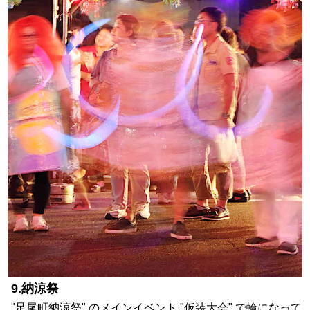
9.納涼祭
"足尾町納涼祭" のメインイベント "仮装大会" で輪になって