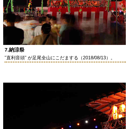
7.納涼祭
"直利音頭" が足尾全山にこだまする（2018/08/13）。