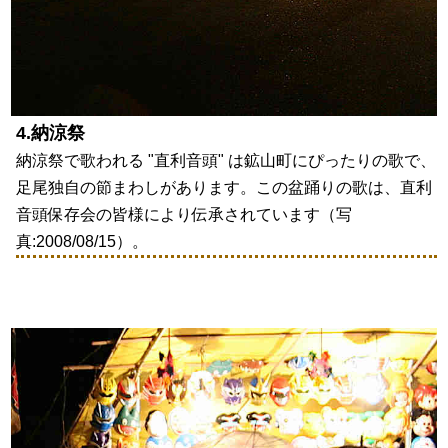
4.納涼祭
納涼祭で歌われる "直利音頭" は鉱山町にぴったりの歌で、
足尾独自の節まわしがあります。この盆踊りの歌は、直利
音頭保存会の皆様により伝承されています（写
真:2008/08/15）。