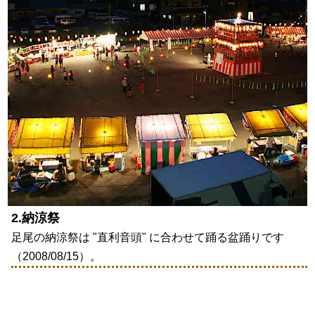
2.納涼祭
足尾の納涼祭は "直利音頭" に合わせて踊る盆踊りです
（2008/08/15）。