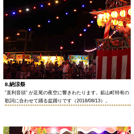
8.納涼祭
"直利音頭" が足尾の夜空に響きわたります。鉱山町特有の
歌詞に合わせて踊る盆踊りです（2018/08/13）。