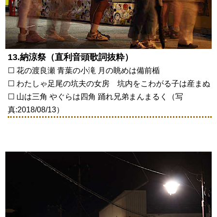
13.納涼祭（直利音頭歌詞抜粋）
☐ 花の渡良瀬 青葉の小滝 月の眺めは備前楯
☐ わたしゃ足尾の坑夫の女房 坑内をこわがる子は産まぬ
☐ 山は三角 やぐらは四角 踊れ兄弟まんまるく（写
真:2018/08/13）