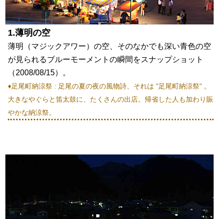
1.薄明の空
薄明（マジックアワー）の空、そのなかでも深い青色の空
が見られるブルーモーメントの瞬間をスナップショット
（2008/08/15）。
♦足尾町納涼祭 : 足尾の夏の夜の風物詩、それは "足尾町納涼祭" 。
大きなやぐらと笛太鼓に、たくさんの出店。帰省した人も加わり賑
やかな納涼祭。