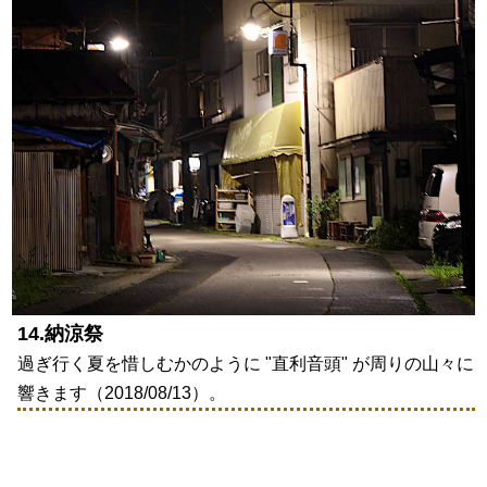
14.納涼祭
過ぎ行く夏を惜しむかのように "直利音頭" が周りの山々に
響きます（2018/08/13）。